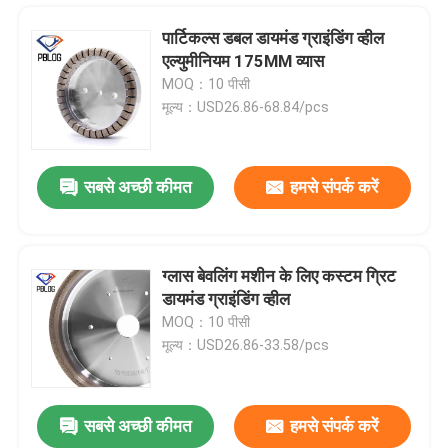
पार्टिकल्स डबल डायमंड ग्राइंडिंग व्हील
एल्युमीनियम 175MM व्यास
MOQ：10 पीसी
मूल्य：USD26.86-68.84/pcs
सबसे अच्छी कीमत
हमसे संपर्क करें
ग्लास बेवलिंग मशीन के लिए कस्टम ग्रिट
डायमंड ग्राइंडिंग व्हील
होम
MOQ：10 पीसी
मूल्य：USD26.86-33.58/pcs
उत्पाद
सबसे अच्छी कीमत
हमसे संपर्क करें
ग्लास प्रसंस्करण के लिए हीरा पीसने वाला पहिया उच्च गुणवत्ता का कारखाना मूल्य ग्लास किनारे हीरा उत्कीर्णन पीसने वाला पहिया
हमारे बारे में