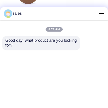
राउंड एज मशीन के लिए
पिंक (गुलाबी) 150mm ग्लास
sales
पेरिफेरल बीके आर्टिफेक्स ग्लास
एज पॉलिशिंग व्हील मैट फ़िनिश
पॉलिशिंग व्हील समानांतर
प्रोसेसिंग
8:21 AM
सबसे अच्छी कीमत
सबसे अच्छी कीमत
Good day, what product are you looking 
for?
हमसे संपर्क करें
हमसे संपर्क करें
और देखो
होम
हमारे बारे में
हमसे संपर्क करें
Desktop Site
साइटमैप
Privacy Policy