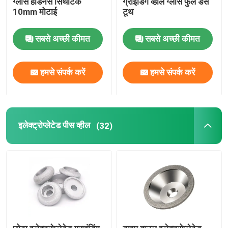
ग्लास हार्डनेस सिंथेटिक
ग्राइंडिंग व्हील ग्लास फुल डेंस
10mm मोटाई
टूथ
इलेक्ट्रीशियन टूल सेट
सबसे अच्छी कीमत
सबसे अच्छी कीमत
ग्लास पॉलिशिंग पाउडर
हमसे संपर्क करें
हमसे संपर्क करें
व्यक्तिगत सुरक्षा उपकरण
हीरा काटने वाला डिस्क
इलेक्ट्रोप्लेटेड पीस व्हील
(32)
स्व चिपकने वाला कॉर्क पैड