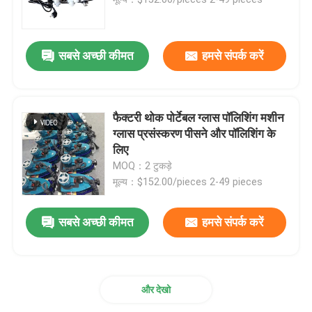
सीबीएन पीसने वाला पहिया
सबसे अच्छी कीमत
हमसे संपर्क करें
राल पीस पहिया
फैक्टरी थोक पोर्टेबल ग्लास पॉलिशिंग मशीन
ग्लास पॉलिशिंग व्हील
ग्लास प्रसंस्करण पीसने और पॉलिशिंग के
एक संदेश छोड़ें
लिए
MOQ：2 टुकड़े
ग्लास ड्रिल बिट्स
मूल्य：$152.00/pieces 2-49 pieces
कांच काटने का उपकरण
सबसे अच्छी कीमत
हमसे संपर्क करें
ग्लास मशीनरी पार्ट्स
और देखो
ग्लास किनारा मशीन