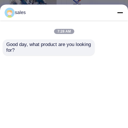
sales
7:28 AM
Good day, what product are you looking 
for?
मैनुअल एजिंग छोटी मशीन मिनी
40 मिमी छेद व्यास ग्लास पॉलिशिंग
ग्लास रेट लाइन एजर
व्हील के साथ ग्लास पॉलिशिंग त्वरित
और आसान
जांच भेजें
जांच भेजें
होम
हमारे बारे में
हमसे संपर्क करें
Desktop Site
साइटमैप
Privacy Policy