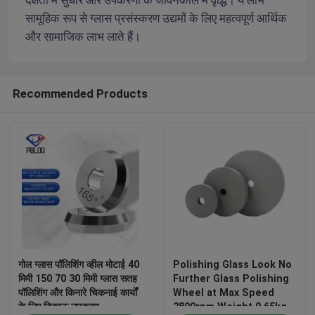
सामूहिक रूप से ग्लास प्रसंस्करण उद्यमों के लिए महत्वपूर्ण आर्थिक 
और सामाजिक लाभ लाते हैं।
सीबीएन पीसने वाला पहिया
राल पीस पहिया
Recommended Products
ग्लास पॉलिशिंग व्हील
ग्लास ड्रिल बिट्स
कांच काटने का उपकरण
ग्लास मशीनरी पार्ट्स
गोल ग्लास पॉलिशिंग व्हील मोटाई 40
Polishing Glass Look No
मिमी 150 70 30 मिमी ग्लास सतह
Further Glass Polishing
पॉलिशिंग और किनारे चिकनाई कार्यों
Wheel at Max Speed
ग्लास किनारा मशीन
के लिए टिकाऊ उपकरण
2800rpm Weight 0.65kg