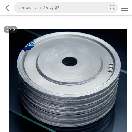
3
/
6