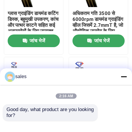
ग्लास ग्राइंडिंग डायमंड कटिंग
अधिकतम गति 3500 से
फैक्टरी यात्रा
डिस्क, बहुमुखी उपकरण, कांच
6000rpm डायमंड ग्राइंडिंग
और पत्थर काटने सहित कई
व्हील जिसमें 2.7mmT है, जो
अनुप्रयोगों के लिए उपयुक्त
औद्योगिक उपयोग के लिए
गुणवत्ता नियंत्रण
उपयुक्त है
जांच भेजें
जांच भेजें
हमसे संपर्क करें
समाचार
sales
एक बोली का अनुरोध
2:16 AM
Good day, what product are you looking 
हीरा पीसने का पहिया
for?
ग्रे ग्राइंडिंग डायमंड पॉलिशिंग
Arbor Hole 30mm
व्हील धातु पत्थर और ग्लास
Diamond Polishing
घटकों के औद्योगिक सतह
Wheel for Glass
इलेक्ट्रोप्लेटेड पीस व्हील