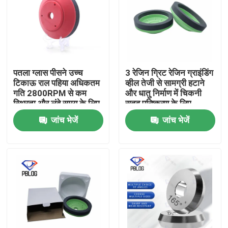
पतला ग्लास पीसने उच्च
3 रेजिन ग्रिट रेजिन ग्राइंडिंग
टिकाऊ राल पहिया अधिकतम
व्हील तेजी से सामग्री हटाने
गति 2800RPM से कम
और धातु निर्माण में चिकनी
स्थिरता और लंबे समय के लिए
सतह परिष्करण के लिए
अनुकूलित की विशेषता
अनुकूलित
जांच भेजें
जांच भेजें
होम
उत्पाद
हमारे बारे में