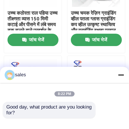
उच्च कठोरता राल पहिया उच्च
उच्च चमक रेज़िन ग्राइंडिंग
फैक्टरी यात्रा
तीक्ष्णता व्यास 150 मिमी
व्हील पतला ग्लास ग्राइंडिंग
कटाई और पीसने में लंबे समय
कप व्हील उत्कृष्ट स्थायित्व
तक चलने वाले प्रदर्शन के
और ग्राइंडिंग दक्षता प्रदान
गुणवत्ता नियंत्रण
लिए इंजीनियर
करता है
जांच भेजें
जांच भेजें
हमसे संपर्क करें
समाचार
sales
एक बोली का अनुरोध
8:22 PM
Good day, what product are you looking 
हीरा पीसने का पहिया
for?
पतली कांच की पीसने वाली
हाथ से पकड़े गए ग्लास किनारे
राल पीसने वाली चक्की
पीसने की मशीन हरी
150x22x15x14 ग्रिट 3
अनुभागीय पीसने के पहिया
इलेक्ट्रोप्लेटेड पीस व्हील