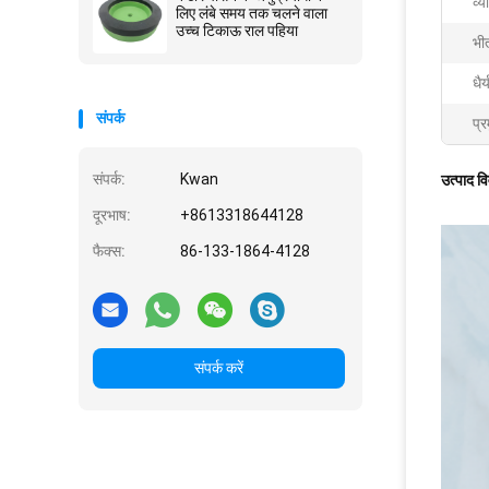
व्य
लिए लंबे समय तक चलने वाला
उच्च टिकाऊ राल पहिया
भी
धैर्
संपर्क
प्र
संपर्क:
Kwan
उत्पाद व
दूरभाष:
+8613318644128
फैक्स:
86-133-1864-4128
संपर्क करें