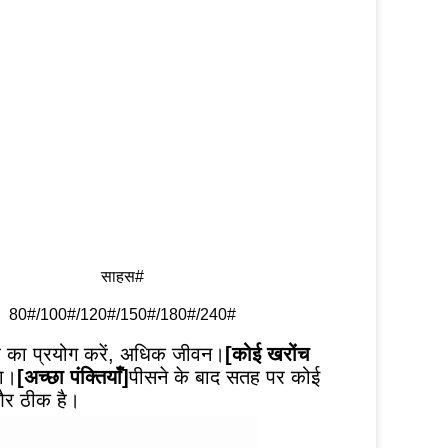
साहस#
80#/100#/120#/150#/180#/240#
डर का प्रयोग करें, अधिक जीवन।
[कोई खरोंच 
गा।
[अच्छा पंक्तियाँ]
पीसने के बाद सतह पर कोई 
 और ठीक है।