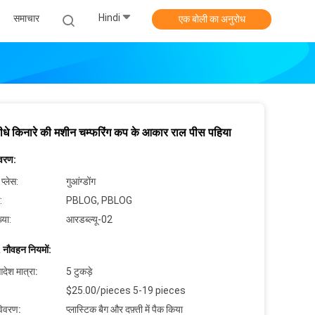
Hindi
समाचार
एक बोली का अनुरोध
ीधे किनारे की मशीन चम्फरिंग कप के आकार राल पीस पहिया
िवरण:
 प्लेस:
गुआंग्डोंग
:
PBLOG, PBLOG
्या:
आरडब्ल्यू-02
 नौवहन नियमों:
देश मात्रा:
5 टुकड़े
$25.00/pieces 5-19 pieces
विवरण:
प्लास्टिक बैग और दफ़्ती में पैक किया