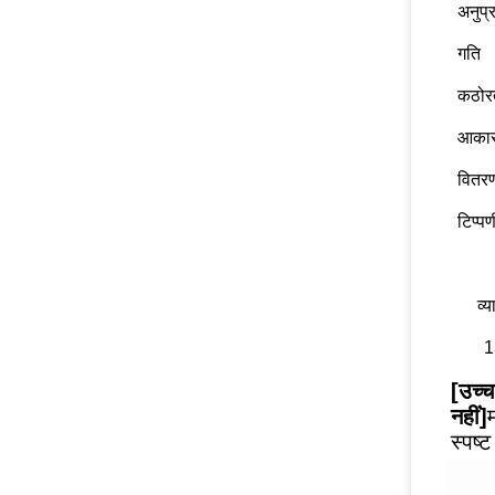
अनुप्
गति
कठोर
आका
वितर
टिप्पण
व्य
1
[उच्च
नहीं]
स्पष्