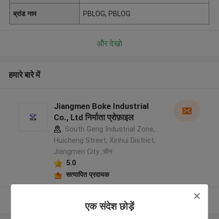
ब्रांड नाम
PBLOG, PBLOG
और देखो
हमारे बारे में
Jiangmen Boke Industrial
Co., Ltd निर्माता प्रोफ़ाइल
South Geng Industrial Zone,
Huicheng Street, Xinhui District,
Jiangmen City ,चीन
5.0
सत्यापित प्रदायक
और देखो
एक संदेश छोड़ें