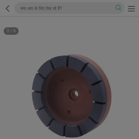
3
/
6