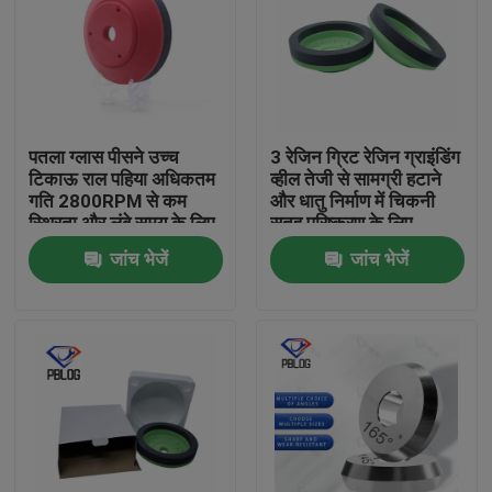
पतला ग्लास पीसने उच्च
3 रेजिन ग्रिट रेजिन ग्राइंडिंग
टिकाऊ राल पहिया अधिकतम
व्हील तेजी से सामग्री हटाने
गति 2800RPM से कम
और धातु निर्माण में चिकनी
स्थिरता और लंबे समय के लिए
सतह परिष्करण के लिए
अनुकूलित की विशेषता
अनुकूलित
जांच भेजें
जांच भेजें
होम
उत्पाद
हमारे बारे में