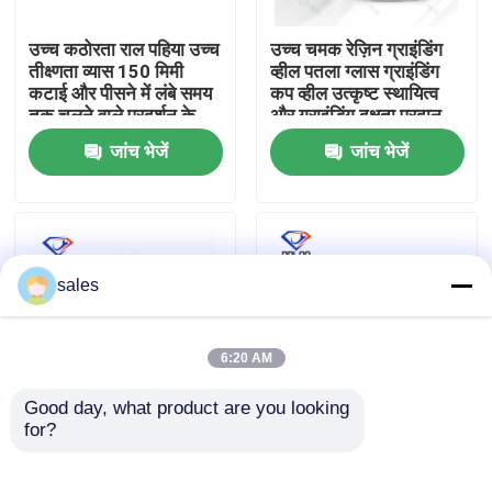
उच्च कठोरता राल पहिया उच्च
उच्च चमक रेज़िन ग्राइंडिंग
फैक्टरी यात्रा
तीक्ष्णता व्यास 150 मिमी
व्हील पतला ग्लास ग्राइंडिंग
कटाई और पीसने में लंबे समय
कप व्हील उत्कृष्ट स्थायित्व
तक चलने वाले प्रदर्शन के
और ग्राइंडिंग दक्षता प्रदान
गुणवत्ता नियंत्रण
लिए इंजीनियर
करता है
जांच भेजें
जांच भेजें
हमसे संपर्क करें
समाचार
sales
एक बोली का अनुरोध
6:20 AM
Good day, what product are you looking 
हीरा पीसने का पहिया
for?
पतली कांच की पीसने वाली
हाथ से पकड़े गए ग्लास किनारे
राल पीसने वाली चक्की
पीसने की मशीन हरी
150x22x15x14 ग्रिट 3
अनुभागीय पीसने के पहिया
इलेक्ट्रोप्लेटेड पीस व्हील