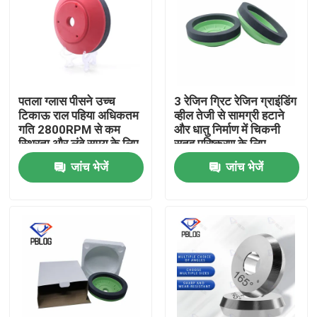
पतला ग्लास पीसने उच्च
3 रेजिन ग्रिट रेजिन ग्राइंडिंग
टिकाऊ राल पहिया अधिकतम
व्हील तेजी से सामग्री हटाने
गति 2800RPM से कम
और धातु निर्माण में चिकनी
स्थिरता और लंबे समय के लिए
सतह परिष्करण के लिए
अनुकूलित की विशेषता
अनुकूलित
जांच भेजें
जांच भेजें
होम
उत्पाद
हमारे बारे में