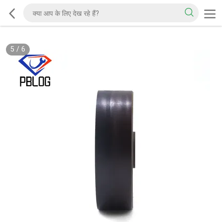
5
/
6