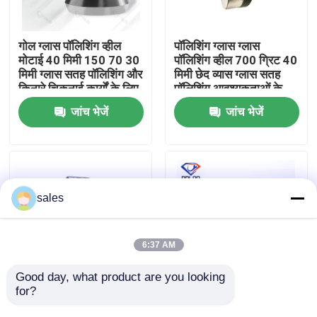
फैक्टरी यात्रा
गोल ग्लास पॉलिशिंग व्हील
पॉलिशिंग ग्लास ग्लास
मोटाई 40 मिमी 150 70 30
पॉलिशिंग व्हील 700 ग्रिट 40
मिमी ग्लास सतह पॉलिशिंग और
मिमी छेद व्यास ग्लास सतह
गुणवत्ता नियंत्रण
किनारे चिकनाई कार्यों के लिए
पॉलिशिंग आवश्यकताओं के
टिकाऊ उपकरण
लिए प्रदर्शन प्रदान करता है
जांच भेजें
जांच भेजें
हमसे संपर्क करें
समाचार
sales
एक बोली का अनुरोध
6:37 AM
हीरा पीसने का पहिया
Good day, what product are you looking 
for?
विभिन्न उद्योगों में कांच की
Effective and Long-
सतहों पर चिकनी और
lasting Polishing with
इलेक्ट्रोप्लेटेड पीस व्हील