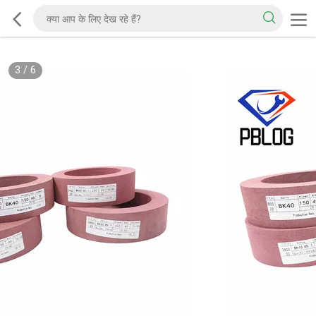
3
/
6