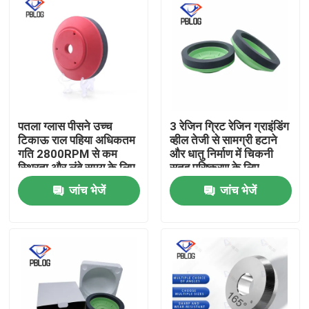
पतला ग्लास पीसने उच्च
3 रेजिन ग्रिट रेजिन ग्राइंडिंग
टिकाऊ राल पहिया अधिकतम
व्हील तेजी से सामग्री हटाने
गति 2800RPM से कम
और धातु निर्माण में चिकनी
स्थिरता और लंबे समय के लिए
सतह परिष्करण के लिए
अनुकूलित की विशेषता
अनुकूलित
जांच भेजें
जांच भेजें
होम
उत्पाद
हमारे बारे में