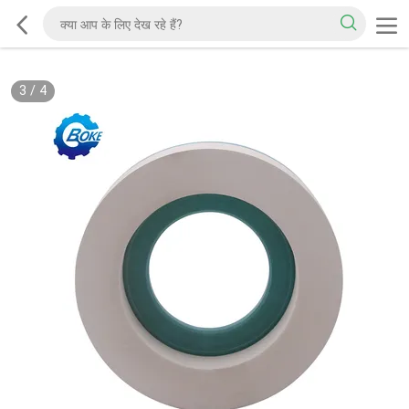
3
/
4