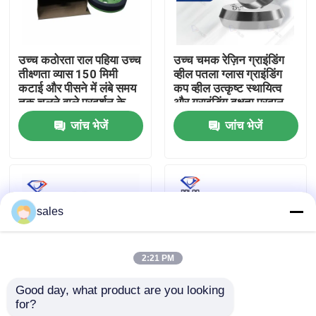
फैक्टरी यात्रा
उच्च कठोरता राल पहिया उच्च
उच्च चमक रेज़िन ग्राइंडिंग
तीक्ष्णता व्यास 150 मिमी
व्हील पतला ग्लास ग्राइंडिंग
गुणवत्ता नियंत्रण
कटाई और पीसने में लंबे समय
कप व्हील उत्कृष्ट स्थायित्व
तक चलने वाले प्रदर्शन के
और ग्राइंडिंग दक्षता प्रदान
लिए इंजीनियर
करता है
जांच भेजें
जांच भेजें
हमसे संपर्क करें
समाचार
sales
एक बोली का अनुरोध
2:21 PM
हीरा पीसने का पहिया
Good day, what product are you looking 
for?
पतली कांच की पीसने वाली
हाथ से पकड़े गए ग्लास किनारे
इलेक्ट्रोप्लेटेड पीस व्हील