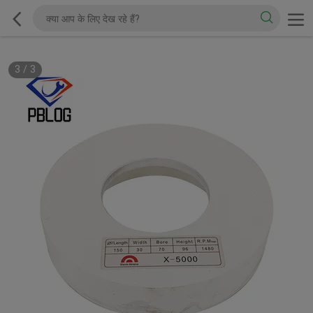
3
/
3