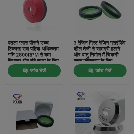
पतला ग्लास पीसने उच्च
3 रेजिन ग्रिट रेजिन ग्राइंडिंग
टिकाऊ राल पहिया अधिकतम
व्हील तेजी से सामग्री हटाने
गति 2800RPM से कम
और धातु निर्माण में चिकनी
स्थिरता और लंबे समय के लिए
सतह परिष्करण के लिए
अनुकूलित की विशेषता
अनुकूलित
जांच भेजें
जांच भेजें
होम
उत्पाद
हमारे बारे में