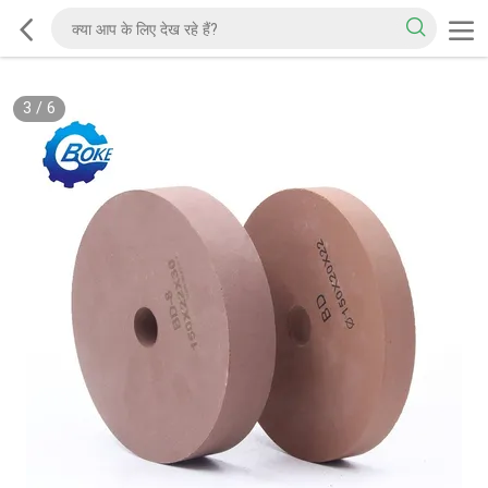
3
/
6