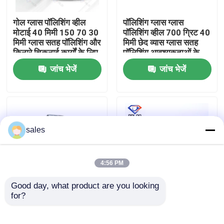
गोल ग्लास पॉलिशिंग व्हील
पॉलिशिंग ग्लास ग्लास
फैक्टरी यात्रा
मोटाई 40 मिमी 150 70 30
पॉलिशिंग व्हील 700 ग्रिट 40
मिमी ग्लास सतह पॉलिशिंग और
मिमी छेद व्यास ग्लास सतह
किनारे चिकनाई कार्यों के लिए
पॉलिशिंग आवश्यकताओं के
गुणवत्ता नियंत्रण
टिकाऊ उपकरण
लिए प्रदर्शन प्रदान करता है
जांच भेजें
जांच भेजें
हमसे संपर्क करें
समाचार
sales
एक बोली का अनुरोध
4:56 PM
Good day, what product are you looking 
हीरा पीसने का पहिया
for?
विभिन्न उद्योगों में कांच की
Effective and Long-
सतहों पर चिकनी और
lasting Polishing with
चमकदार फिनिश प्रदान करने
150*70*30mm White
इलेक्ट्रोप्लेटेड पीस व्हील